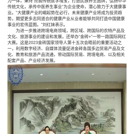
为一体，秉持
“挖掘传统医学瑰宝，打造民族养生品牌；弘扬中华
传统文化，承传中医养生事业”为企业使命，潜心致力于大健康事
业。“大健康产业的崛起势在必行，未来健康产业将成为投资趋
势，期望更多志同道合的健康产业从业者能够共同打造中国健康
事业的宏伟蓝图。”刘红妹表示。
为进一步推进跨境电商领域，跨区域、跨国际的农特产品及
文化、旅游事业的建设和发展，还举办
“金砖
+
”一带一路国际网红
大赛。这是
2023
金砖国家领导人第十五次会晤前的重要活动之
一，利用数字经济、自媒体流量促进金砖各国多边贸易产品及文
化、教育和旅游产品流通，带动国际贸易、跨境电商、以及相关
配套产品、产业经济发展。