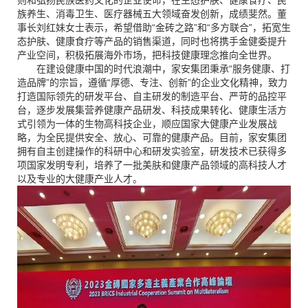
族养生、消毒卫生、医疗器械五大领域奋发创新，成绩斐然。董
事长刘红妹女士表示，希望借助“金砖之路”和“多方联合”，拓宽生
态护肤、健康食疗等产品的销售渠道，同时也将携手金健委提升
产业空间，积极拓展海外市场，把科技健康理念推向全世界
。
在建设健康中国的时代浪潮中，家安集团秉承
“服务健康、打
造品牌”的宗旨，遵循“厚德、专注、创新”的企业文化精神，致力
打造国际领先的研发平台、自主研发的制造平台、严苛的品控平
台，逐步发展集营养健康产品研发、科技成果转化、健康生活方
式引领为一体的生物高科技企业，顺应国家大健康产业发展战
略，为全民提供安全、放心、可靠的健康产品。目前，家安集团
拥有自主创建操作的科研中心和研发实验室，研发技术已获得多
项国家发明专利，培养了一批美肤和健康产品领域的高科技人才
以及专业的大健康产业人才。